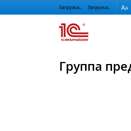
Размер шрифта
Загрузка...
Загрузка...
Группа пре