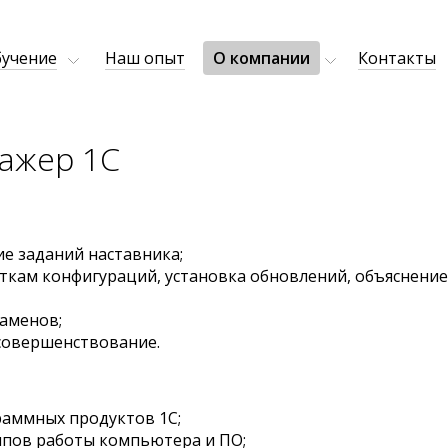
учение
Наш опыт
О компании
Контакты
ажер 1C
ие заданий наставника;
откам конфигураций, установка обновлений, объяснени
заменов;
осовершенствование.
раммных продуктов 1С;
пов работы компьютера и ПО;