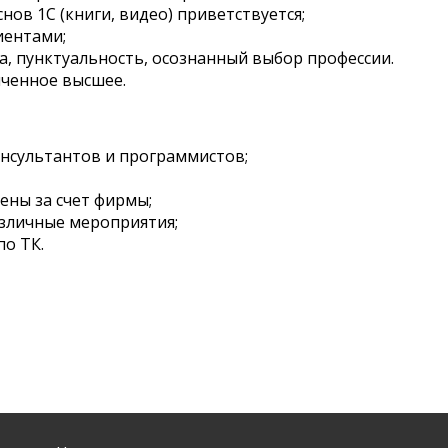
нов 1С (книги, видео) приветствуется;
иентами;
а, пунктуальность, осознанный выбор профессии.
нченное высшее.
онсультантов и программистов;
ены за счет фирмы;
азличные мероприятия;
по ТК.