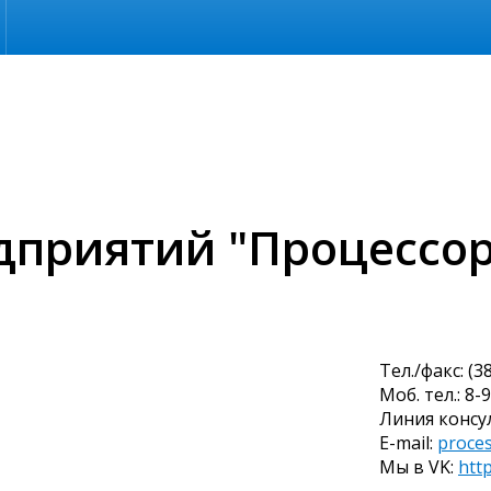
дприятий "Процессор
Тел./факс: (
Моб. тел.: 8-
Линия консул
E-mail:
proce
Мы в VK:
htt