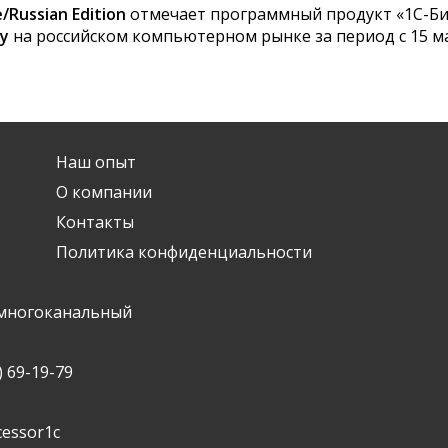
/Russian Edition
отмечает программный продукт «1С-Би
у
на российском компьютерном рынке за период с 15 март
 из коробки
та
Наш опыт
О компании
ости
Контакты
Политика конфиденциальности
 - многоканальный
 69-19-79
cessor1c