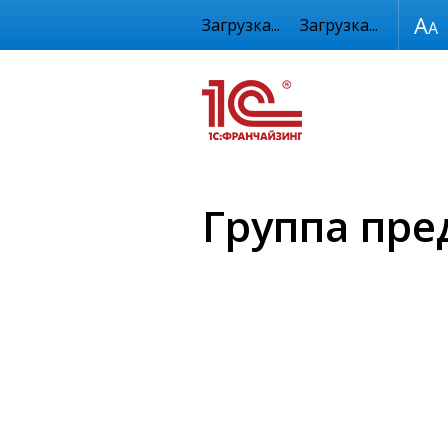
Размер шрифта
Загрузка...
Загрузка...
Группа пре