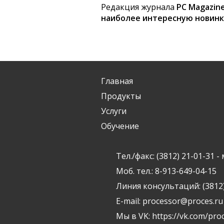
Редакция журнала
PC Magazine
наиболее интересную новинк
Готовый сайт мероприятия
Простая настройка продук
Главная
Легкость в управлении
Продукты
Высокий уровень безопасн
Услуги
Мобильная версия
Обучение
Тел./факс: (3812) 21-01-31
Моб. тел.: 8-913-649-04-15
Линия консультаций: (3812)
E-mail:
processor@proces.ru
Мы в VK:
https://vk.com/pro