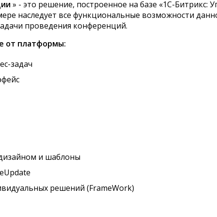
ции
» - это решение, построенное на базе «1С-Битрикс:
мере наследует все функциональные возможности данно
адачи проведения конференций.
е от платформы:
ес-задач
рфейс
 дизайном и шаблоны
teUpdate
ивидуальных решений (FrameWork)