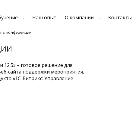
бучение
Наш опыт
О компании
Контакты
йты конференций
ции
и 12.5» – готовое решение для
веб-сайта поддержки мероприятия,
укта «1С-Битрикс: Управление