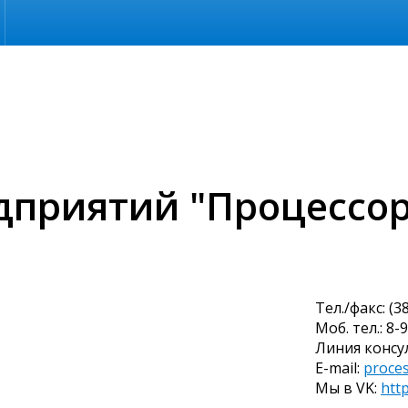
дприятий "Процессор
Тел./факс: (
Моб. тел.: 8-
Линия консул
E-mail:
proce
Мы в VK:
htt