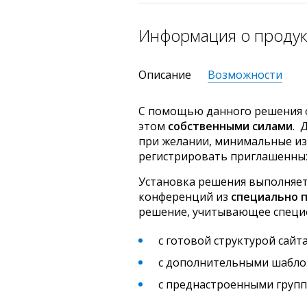
Информация о проду
Описание
Возможности
С помощью данного решения
этом
собственными силами
. 
при желании, минимальные из
регистрировать приглашенных
Установка решения выполняет
конференций из
специально 
решение, учитывающее специ
с готовой структурой сайт
с дополнительными шаблон
с преднастроенными групп