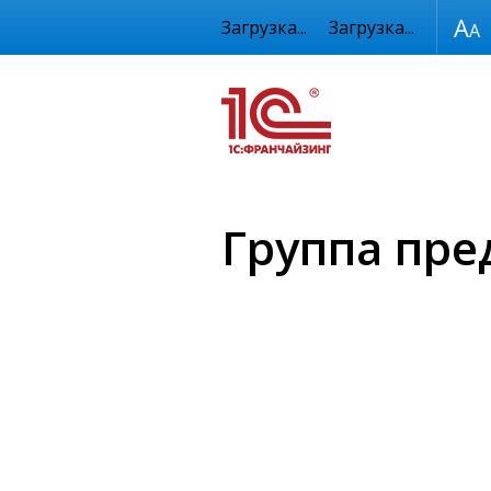
Размер шрифта
Загрузка...
Загрузка...
Группа пре