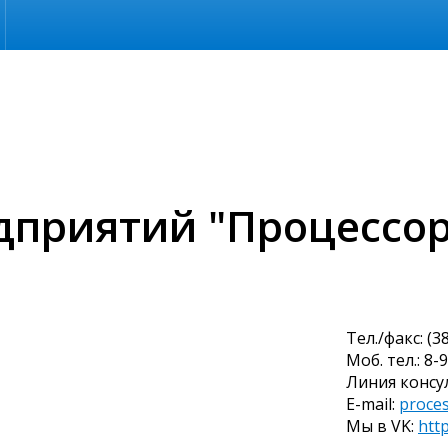
дприятий "Процессор
Тел./факс: (
Моб. тел.: 8-
Линия консул
E-mail:
proce
Мы в VK:
htt