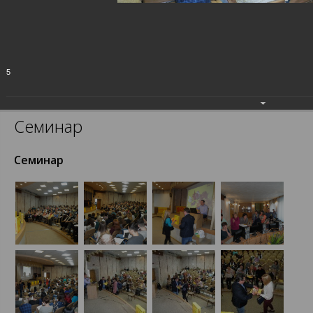
E-mail:
processor@proces.ru
Мы в VK:
https://vk.com/processor1c
5
О компании
Фотогалерея
Семинар
Семинар