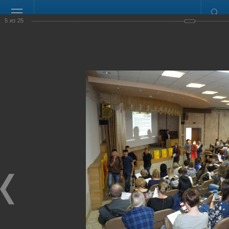
Размер шрифта
Обычная версия
5
из
25
Группа
предприятий
"Процессор"
Тел./факс: (3812) 21-01-31 -
многоканальный
Моб. тел.: 8-913-649-04-15
Линия консультаций: (3812) 69-
19-79